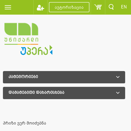
EN
ავტორიზაცია
კატეგორიები
დამატებითი დახარისხება
დამატებითი დახარისხება
პრიზი ვერ მოიძებნა