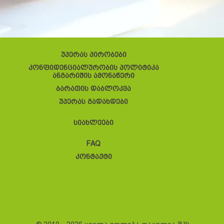
უპერას პირობები
კონფიდენციალურობის პოლიტიკა
ანგარიშის ამონაწერი
ბარათის დაბლოკვა
უპერას გადახდები
სიახლეები
FAQ
კონტაქტი