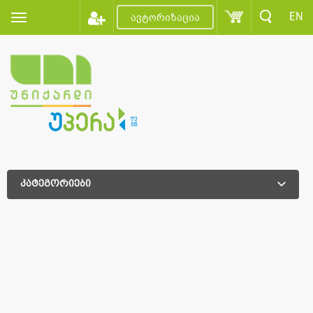
EN
ავტორიზაცია
კატეგორიები
დამატებითი დახარისხება
დამატებითი დახარისხება