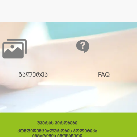
გალერეა
FAQ
უპერას პირობები
კონფიდენციალურობის პოლიტიკა
ანგარიშის ამონაწერი