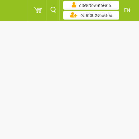
ავტორიზაცია
EN
რეგისტრაცია
ზრდადობით
ქულა
მომხმარებელი
სორტირება
ქულა
მომხმარებელი