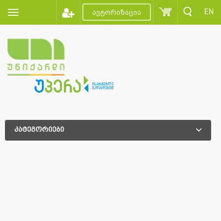
EN
ავტორიზაცია
კატეგორიები
დამატებითი დახარისხება
დამატებითი დახარისხება