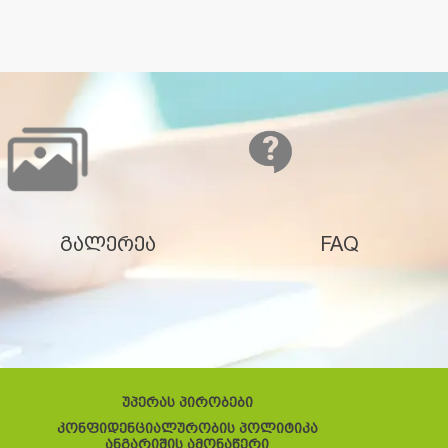
გალერეა
FAQ
უპერას პირობები
კონფიდენციალურობის პოლიტიკა
ანგარიშის ამონაწერი