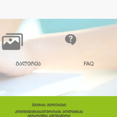
გალერეა
FAQ
უპერას პირობები
კონფიდენციალურობის პოლიტიკა
ანგარიშის ამონაწერი