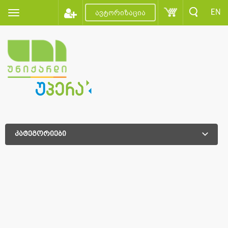
EN
ავტორიზაცია
კატეგორიები
დამატებითი დახარისხება
დამატებითი დახარისხება