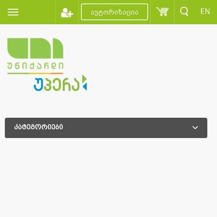
EN
ავტორიზაცია
კატეგორიები
დამატებითი დახარისხება
დამატებითი დახარისხება