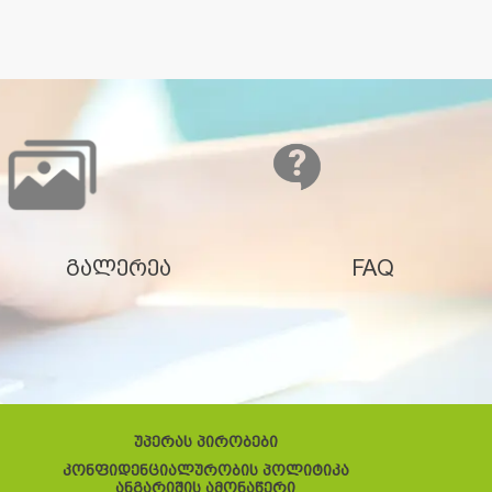
გალერეა
FAQ
უპერას პირობები
კონფიდენციალურობის პოლიტიკა
ანგარიშის ამონაწერი