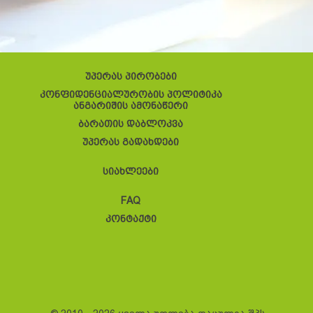
უპერას პირობები
კონფიდენციალურობის პოლიტიკა
ანგარიშის ამონაწერი
ბარათის დაბლოკვა
უპერას გადახდები
სიახლეები
FAQ
კონტაქტი