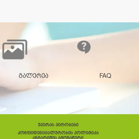
გალერეა
FAQ
უპერას პირობები
კონფიდენციალურობის პოლიტიკა
ანგარიშის ამონაწერი