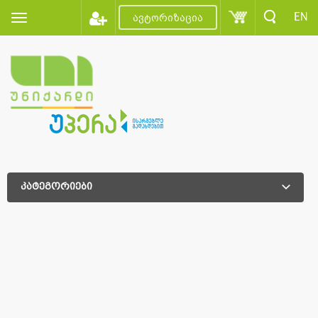
EN
ავტორიზაცია
კატეგორიები
დამატებითი დახარისხება
დამატებითი დახარისხება