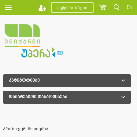
EN
ავტორიზაცია
კატეგორიები
დამატებითი დახარისხება
დამატებითი დახარისხება
პრიზი ვერ მოიძებნა