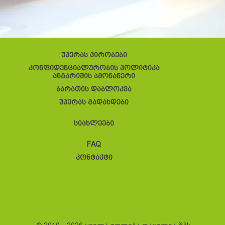
უპერას პირობები
კონფიდენციალურობის პოლიტიკა
ანგარიშის ამონაწერი
ბარათის დაბლოკვა
უპერას გადახდები
სიახლეები
FAQ
კონტაქტი