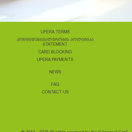
UPERA TERMS
ᲙᲝᲜᲤᲘᲓᲔᲜᲪᲘᲐᲚᲣᲠᲝᲑᲘᲡ ᲞᲝᲚᲘᲢᲘᲙᲐ
STATEMENT
CARD BLOCKING
UPERA PAYMENTS
NEWS
FAQ
CONTACT US