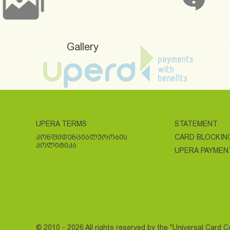
Gallery
UPERA TERMS
STATEMENT
ᲙᲝᲜᲤᲘᲓᲔᲜᲪᲘᲐᲚᲣᲠᲝᲑᲘᲡ
CARD BLOCKIN
ᲞᲝᲚᲘᲢᲘᲙᲐ
UPERA PAYMEN
© 2010 - 2026 All rights reserved by the "Universal Card 