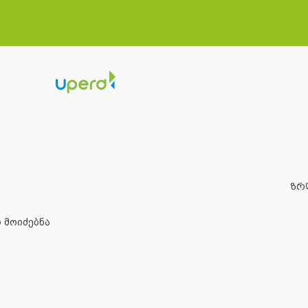
ᲖᲠ
 მოიძებნა