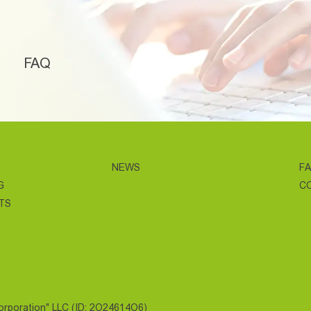
FAQ
NEWS
F
G
C
TS
Corporation" LLC (ID: 2O24614O6)