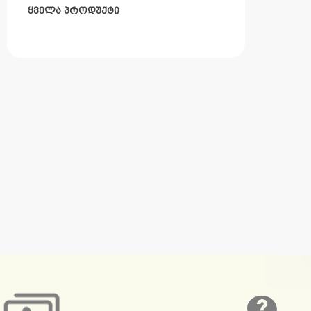
ᲧᲕᲔᲚᲐ ᲞᲠᲝᲓᲣᲥᲢᲘ