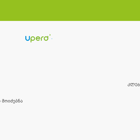
ᲙᲚᲔ
 მოიძებნა