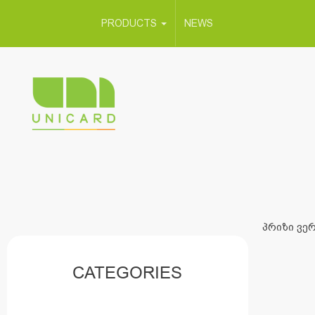
PRODUCTS
NEWS
პრიზი ვერ
CATEGORIES