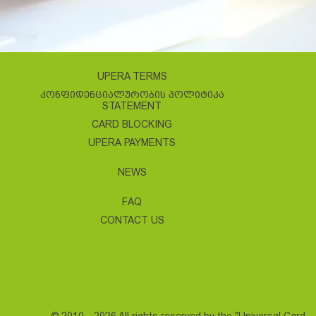
UPERA TERMS
ᲙᲝᲜᲤᲘᲓᲔᲜᲪᲘᲐᲚᲣᲠᲝᲑᲘᲡ ᲞᲝᲚᲘᲢᲘᲙᲐ
STATEMENT
CARD BLOCKING
UPERA PAYMENTS
NEWS
FAQ
CONTACT US