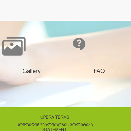
Gallery
FAQ
UPERA TERMS
ᲙᲝᲜᲤᲘᲓᲔᲜᲪᲘᲐᲚᲣᲠᲝᲑᲘᲡ ᲞᲝᲚᲘᲢᲘᲙᲐ
STATEMENT