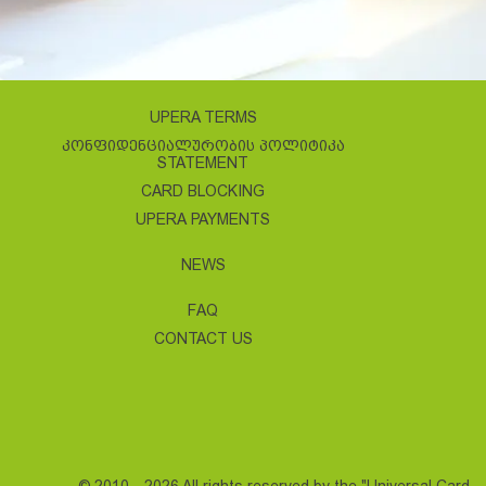
UPERA TERMS
ᲙᲝᲜᲤᲘᲓᲔᲜᲪᲘᲐᲚᲣᲠᲝᲑᲘᲡ ᲞᲝᲚᲘᲢᲘᲙᲐ
STATEMENT
CARD BLOCKING
UPERA PAYMENTS
NEWS
FAQ
CONTACT US