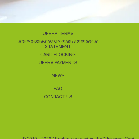
UPERA TERMS
ᲙᲝᲜᲤᲘᲓᲔᲜᲪᲘᲐᲚᲣᲠᲝᲑᲘᲡ ᲞᲝᲚᲘᲢᲘᲙᲐ
STATEMENT
CARD BLOCKING
UPERA PAYMENTS
NEWS
FAQ
CONTACT US