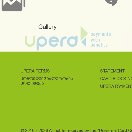
Gallery
UPERA TERMS
STATEMENT
ᲙᲝᲜᲤᲘᲓᲔᲜᲪᲘᲐᲚᲣᲠᲝᲑᲘᲡ
CARD BLOCKIN
ᲞᲝᲚᲘᲢᲘᲙᲐ
UPERA PAYMEN
© 2010 - 2026 All rights reserved by the "Universal Card 