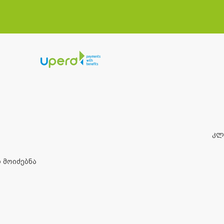
ᲙᲚ
 მოიძებნა