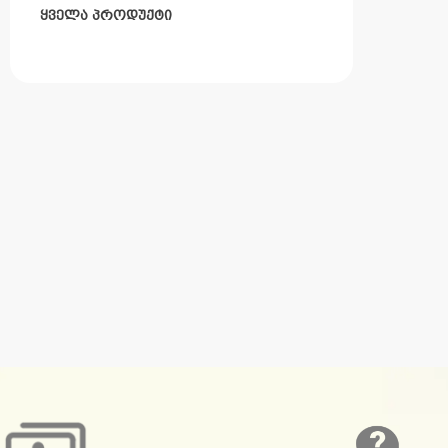
ᲧᲕᲔᲚᲐ ᲞᲠᲝᲓᲣᲥᲢᲘ