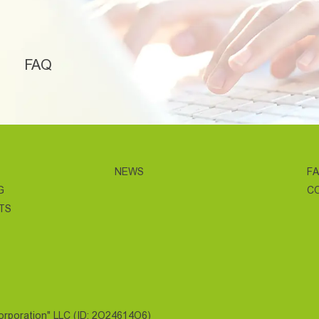
FAQ
NEWS
F
G
C
TS
Corporation" LLC (ID: 2O24614O6)