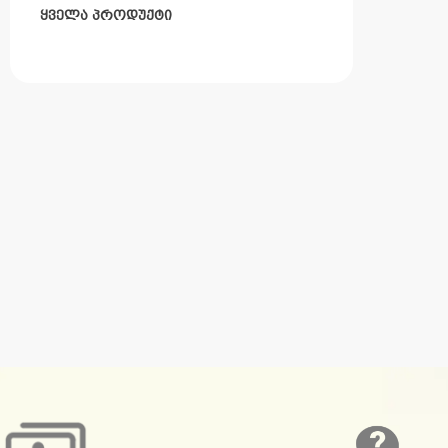
ᲧᲕᲔᲚᲐ ᲞᲠᲝᲓᲣᲥᲢᲘ