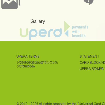
Gallery
UPERA TERMS
STATEMENT
ᲙᲝᲜᲤᲘᲓᲔᲜᲪᲘᲐᲚᲣᲠᲝᲑᲘᲡ
CARD BLOCKIN
ᲞᲝᲚᲘᲢᲘᲙᲐ
UPERA PAYMEN
© 2010 - 2026 All rights reserved by the "Universal Card 