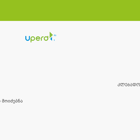
ᲙᲚᲔᲑᲐᲓᲝ
 მოიძებნა