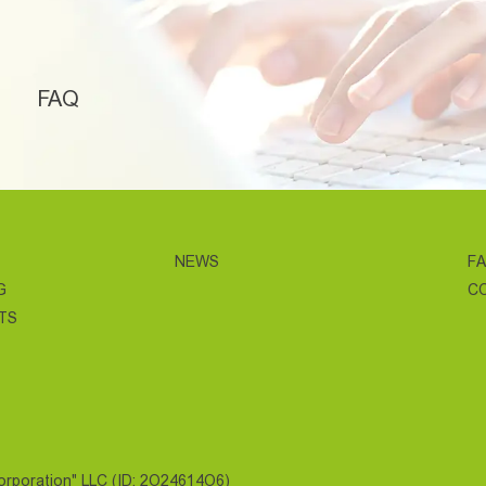
FAQ
NEWS
F
G
C
TS
Corporation" LLC (ID: 2O24614O6)