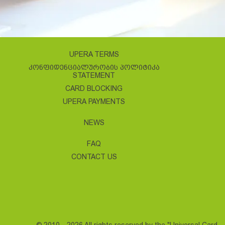
UPERA TERMS
ᲙᲝᲜᲤᲘᲓᲔᲜᲪᲘᲐᲚᲣᲠᲝᲑᲘᲡ ᲞᲝᲚᲘᲢᲘᲙᲐ
STATEMENT
CARD BLOCKING
UPERA PAYMENTS
NEWS
FAQ
CONTACT US