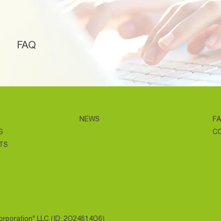
FAQ
NEWS
F
G
C
TS
Corporation" LLC (ID: 2O24614O6)