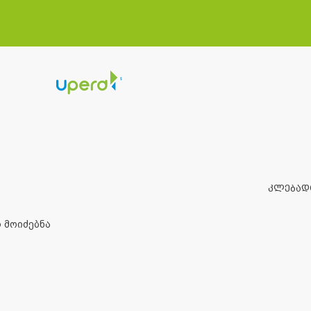
ᲙᲚᲔᲑᲐᲓ
 მოიძებნა