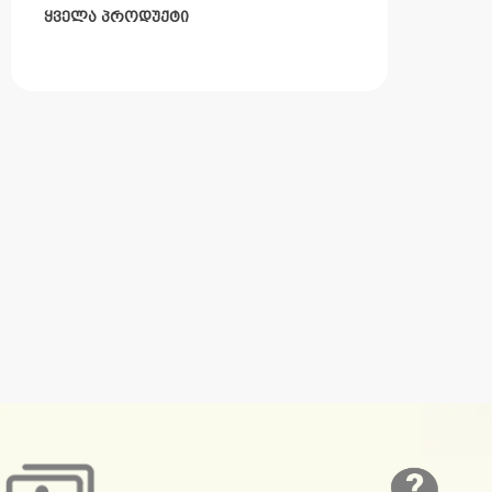
ᲧᲕᲔᲚᲐ ᲞᲠᲝᲓᲣᲥᲢᲘ