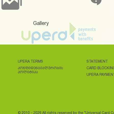
Gallery
UPERA TERMS
STATEMENT
ᲙᲝᲜᲤᲘᲓᲔᲜᲪᲘᲐᲚᲣᲠᲝᲑᲘᲡ
CARD BLOCKIN
ᲞᲝᲚᲘᲢᲘᲙᲐ
UPERA PAYMEN
© 2010 - 2026 All rights reserved by the "Universal Card 