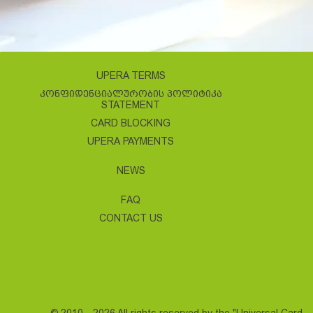
UPERA TERMS
ᲙᲝᲜᲤᲘᲓᲔᲜᲪᲘᲐᲚᲣᲠᲝᲑᲘᲡ ᲞᲝᲚᲘᲢᲘᲙᲐ
STATEMENT
CARD BLOCKING
UPERA PAYMENTS
NEWS
FAQ
CONTACT US