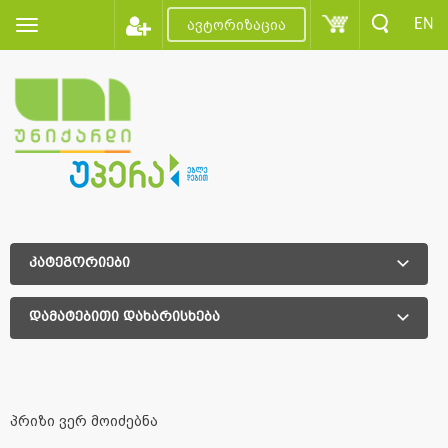
EN
ავტორიზაცია
კატეგორიები
დამატებითი დახარისხება
დამატებითი დახარისხება
პრიზი ვერ მოიძებნა