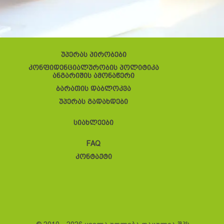
უპერას პირობები
კონფიდენციალურობის პოლიტიკა
ანგარიშის ამონაწერი
ბარათის დაბლოკვა
უპერას გადახდები
სიახლეები
FAQ
კონტაქტი