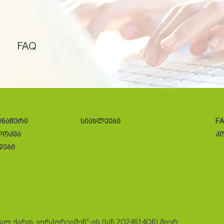
FAQ
ონაწერი
სიახლეები
F
ლოკვა
კ
დები
სალ ქარდ კორპორეიშენ"-ის (ს/ნ 2O24614O6) მიერ