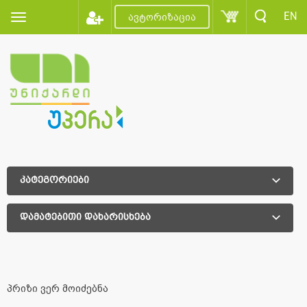
EN
ავტორიზაცია
კატეგორიები
დამატებითი დახარისხება
დამატებითი დახარისხება
პრიზი ვერ მოიძებნა