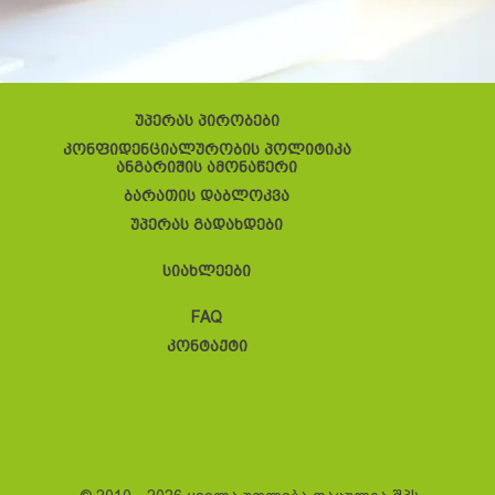
უპერას პირობები
კონფიდენციალურობის პოლიტიკა
ანგარიშის ამონაწერი
ბარათის დაბლოკვა
უპერას გადახდები
სიახლეები
FAQ
კონტაქტი