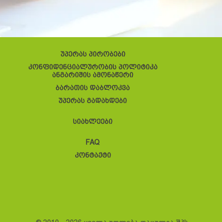
უპერას პირობები
კონფიდენციალურობის პოლიტიკა
ანგარიშის ამონაწერი
ბარათის დაბლოკვა
უპერას გადახდები
სიახლეები
FAQ
კონტაქტი