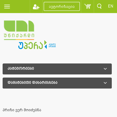
EN
ავტორიზაცია
კატეგორიები
დამატებითი დახარისხება
დამატებითი დახარისხება
პრიზი ვერ მოიძებნა