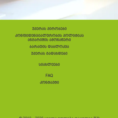
უპერას პირობები
კონფიდენციალურობის პოლიტიკა
ანგარიშის ამონაწერი
ბარათის დაბლოკვა
უპერას გადახდები
სიახლეები
FAQ
კონტაქტი