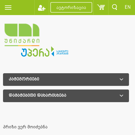
EN
ავტორიზაცია
კატეგორიები
დამატებითი დახარისხება
დამატებითი დახარისხება
პრიზი ვერ მოიძებნა