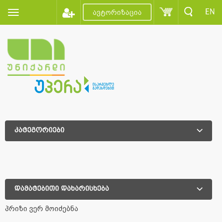
EN
ავტორიზაცია
კატეგორიები
დამატებითი დახარისხება
დამატებითი დახარისხება
პრიზი ვერ მოიძებნა