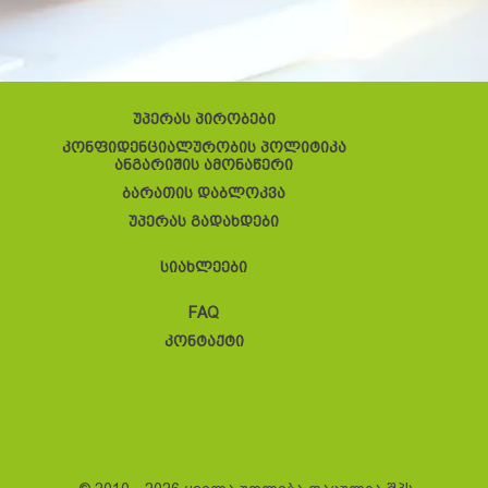
უპერას პირობები
კონფიდენციალურობის პოლიტიკა
ანგარიშის ამონაწერი
ბარათის დაბლოკვა
უპერას გადახდები
სიახლეები
FAQ
კონტაქტი