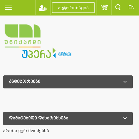
EN
ავტორიზაცია
კატეგორიები
დამატებითი დახარისხება
დამატებითი დახარისხება
პრიზი ვერ მოიძებნა