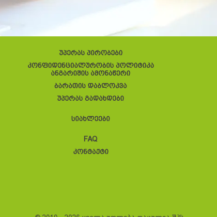
უპერას პირობები
კონფიდენციალურობის პოლიტიკა
ანგარიშის ამონაწერი
ბარათის დაბლოკვა
უპერას გადახდები
სიახლეები
FAQ
კონტაქტი