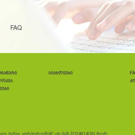
FAQ
ონაწერი
სიახლეები
F
ლოკვა
კ
დები
სალ ქარდ კორპორეიშენ"-ის (ს/ნ 2O24614O6) მიერ