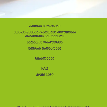
უპერას პირობები
კონფიდენციალურობის პოლიტიკა
ანგარიშის ამონაწერი
ბარათის დაბლოკვა
უპერას გადახდები
სიახლეები
FAQ
კონტაქტი