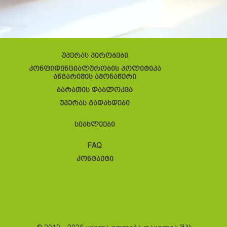
უპერას პირობები
კონფიდენციალურობის პოლიტიკა
ანგარიშის ამონაწერი
ბარათის დაბლოკვა
უპერას გადახდები
სიახლეები
FAQ
კონტაქტი