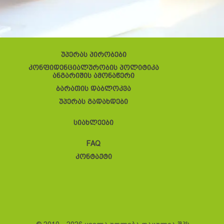
უპერას პირობები
კონფიდენციალურობის პოლიტიკა
ანგარიშის ამონაწერი
ბარათის დაბლოკვა
უპერას გადახდები
სიახლეები
FAQ
კონტაქტი