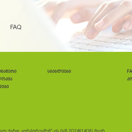
FAQ
ონაწერი
სიახლეები
F
ლოკვა
კ
დები
სალ ქარდ კორპორეიშენ"-ის (ს/ნ 2O24614O6) მიერ