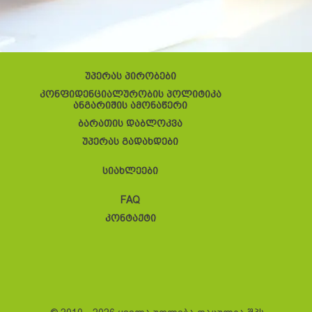
უპერას პირობები
კონფიდენციალურობის პოლიტიკა
ანგარიშის ამონაწერი
ბარათის დაბლოკვა
უპერას გადახდები
სიახლეები
FAQ
კონტაქტი