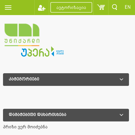
EN
ავტორიზაცია
კატეგორიები
დამატებითი დახარისხება
დამატებითი დახარისხება
პრიზი ვერ მოიძებნა