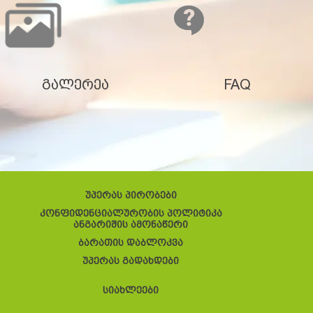
გალერეა
FAQ
უპერას პირობები
კონფიდენციალურობის პოლიტიკა
ანგარიშის ამონაწერი
ბარათის დაბლოკვა
უპერას გადახდები
სიახლეები