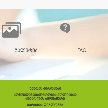
გალერეა
FAQ
უპერას პირობები
კონფიდენციალურობის პოლიტიკა
ანგარიშის ამონაწერი
ბარათის დაბლოკვა