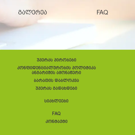
გალერეა
FAQ
უპერას პირობები
კონფიდენციალურობის პოლიტიკა
ანგარიშის ამონაწერი
ბარათის დაბლოკვა
უპერას გადახდები
სიახლეები
FAQ
კონტაქტი