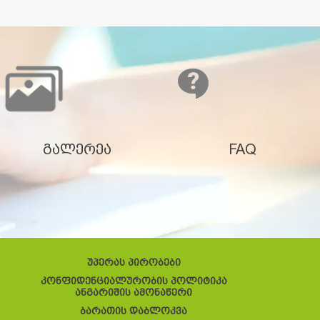
გალერეა
FAQ
უპერას პირობები
კონფიდენციალურობის პოლიტიკა
ანგარიშის ამონაწერი
ბარათის დაბლოკვა