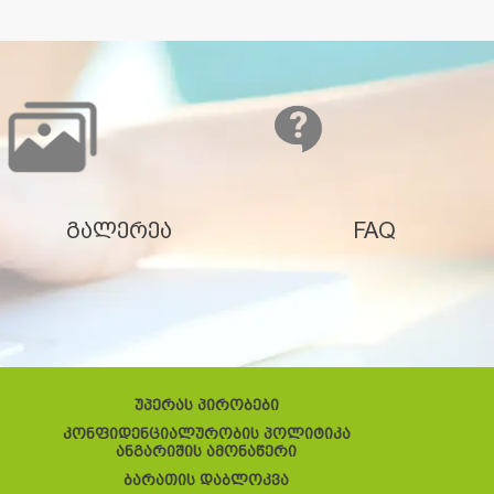
გალერეა
FAQ
უპერას პირობები
კონფიდენციალურობის პოლიტიკა
ანგარიშის ამონაწერი
ბარათის დაბლოკვა