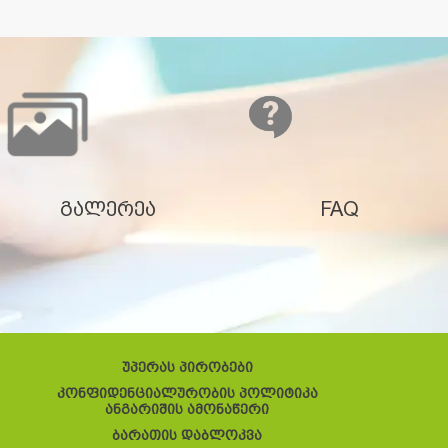
გალერეა
FAQ
უპერას პირობები
კონფიდენციალურობის პოლიტიკა
ანგარიშის ამონაწერი
ბარათის დაბლოკვა