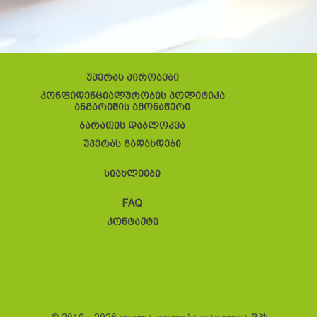
უპერას პირობები
კონფიდენციალურობის პოლიტიკა
ანგარიშის ამონაწერი
ბარათის დაბლოკვა
უპერას გადახდები
სიახლეები
FAQ
კონტაქტი