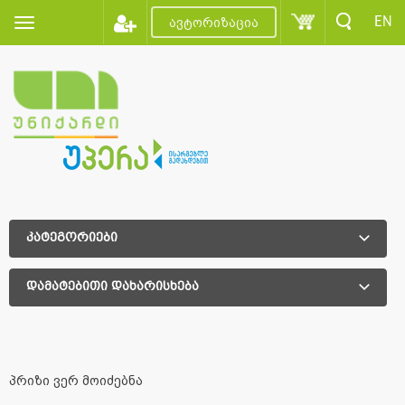
EN
ავტორიზაცია
კატეგორიები
დამატებითი დახარისხება
დამატებითი დახარისხება
პრიზი ვერ მოიძებნა