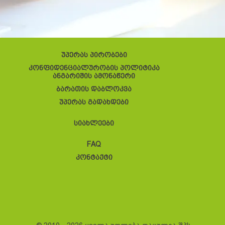
უპერას პირობები
კონფიდენციალურობის პოლიტიკა
ანგარიშის ამონაწერი
ბარათის დაბლოკვა
უპერას გადახდები
სიახლეები
FAQ
კონტაქტი