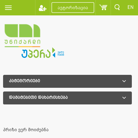
EN
ავტორიზაცია
კატეგორიები
დამატებითი დახარისხება
დამატებითი დახარისხება
პრიზი ვერ მოიძებნა