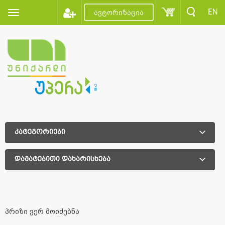
EN
ავტორიზაცია
კატეგორიები
დამატებითი დახარისხება
დამატებითი დახარისხება
პრიზი ვერ მოიძებნა