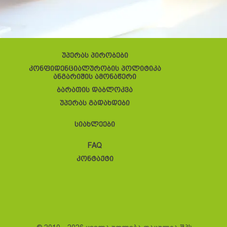
უპერას პირობები
კონფიდენციალურობის პოლიტიკა
ანგარიშის ამონაწერი
ბარათის დაბლოკვა
უპერას გადახდები
სიახლეები
FAQ
კონტაქტი