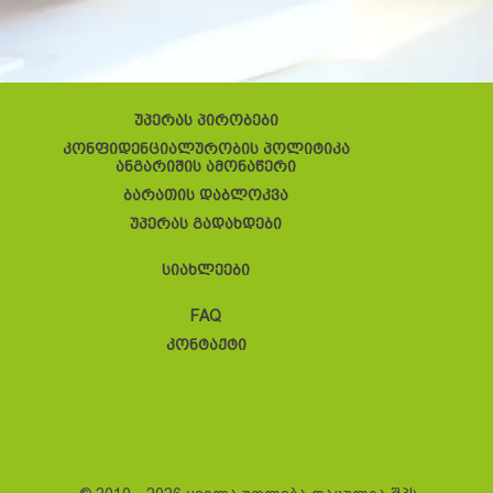
უპერას პირობები
კონფიდენციალურობის პოლიტიკა
ანგარიშის ამონაწერი
ბარათის დაბლოკვა
უპერას გადახდები
სიახლეები
FAQ
კონტაქტი