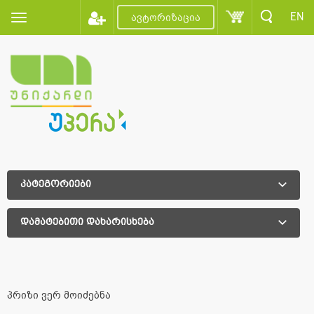
EN
ავტორიზაცია
კატეგორიები
დამატებითი დახარისხება
დამატებითი დახარისხება
პრიზი ვერ მოიძებნა