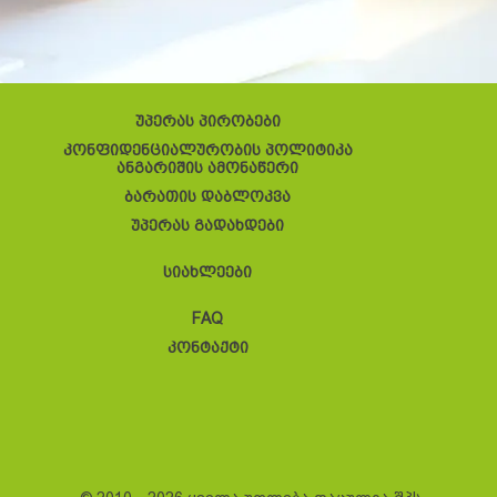
უპერას პირობები
კონფიდენციალურობის პოლიტიკა
ანგარიშის ამონაწერი
ბარათის დაბლოკვა
უპერას გადახდები
სიახლეები
FAQ
კონტაქტი