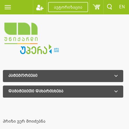
EN
ავტორიზაცია
კატეგორიები
დამატებითი დახარისხება
დამატებითი დახარისხება
პრიზი ვერ მოიძებნა