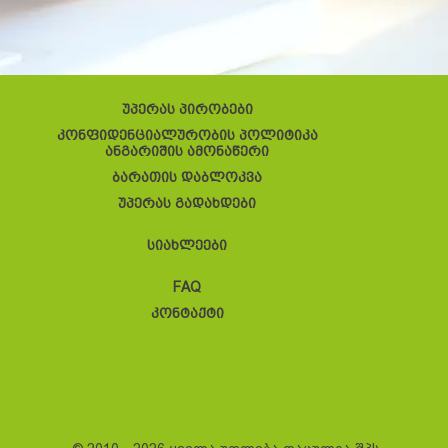
უპერას პირობები
კონფიდენციალურობის პოლიტიკა
ანგარიშის ამონაწერი
ბარათის დაბლოკვა
უპერას გადახდები
სიახლეები
FAQ
კონტაქტი