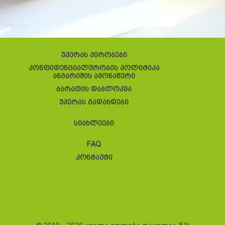
უპერას პირობები
კონფიდენციალურობის პოლიტიკა
ანგარიშის ამონაწერი
ბარათის დაბლოკვა
უპერას გადახდები
სიახლეები
FAQ
კონტაქტი