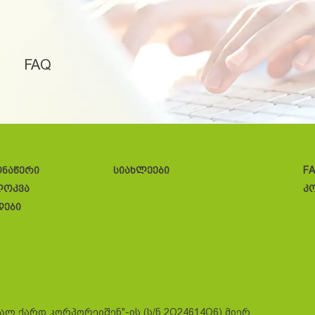
FAQ
ონაწერი
სიახლეები
F
ლოკვა
კ
დები
სალ ქარდ კორპორეიშენ"-ის (ს/ნ 2O24614O6) მიერ