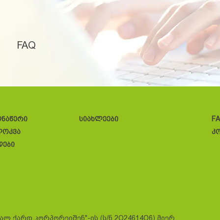
FAQ
ონაწერი
სიახლეები
F
ლოკვა
კ
დები
სალ ქარდ კორპორეიშენ"-ის (ს/ნ 2O24614O6) მიერ