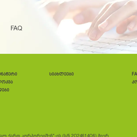
FAQ
ონაწერი
სიახლეები
F
ლოკვა
კ
დები
სალ ქარდ კორპორეიშენ"-ის (ს/ნ 2O24614O6) მიერ